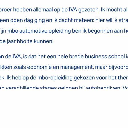
 broer hebben allemaal op de IVA gezeten. Ik mocht a
een open dag ging en ik dacht meteen: hier wil ik str
ijn
mbo automotive opleiding
ben ik begonnen aan h
rde jaar hbo te kunnen.
n de IVA, is dat het een hele brede business school is
akken zoals economie en management, maar bijvoor
ek. Ik heb op de mbo-opleiding gekozen voor het th
 verschillende stages gelopen bij autobedrijven. V
or een stage bij een advocatenkantoor omdat de ad
 vastgoedrecht en faillissementsrecht vind ik intere
ent in Driebergen op kamers en heb het hier heel erg