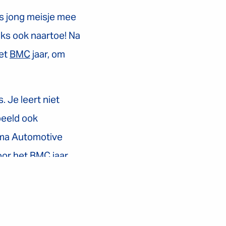
ls jong meisje mee
aks ook naartoe! Na
et
BMC
jaar, om
. Je leert niet
beeld ook
ema Automotive
oor het BMC jaar
vocatuur me ook
ssant.
 naar mijn zin.