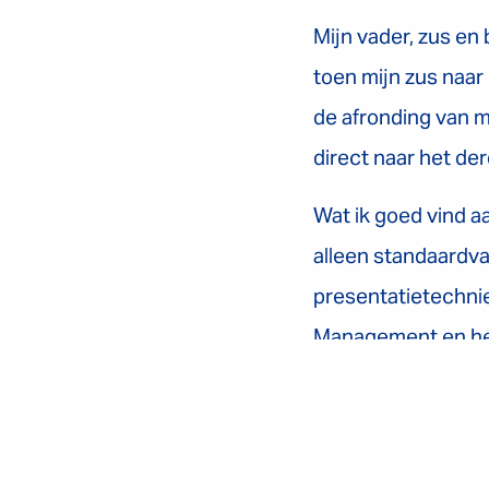
Mijn vader, zus en
toen mijn zus naar 
de afronding van m
direct naar het de
Wat ik goed vind aa
alleen standaardv
presentatietechni
Management en heb
heb ik gekozen vo
aanspreekt. Vooral
Ik woon op dit mom