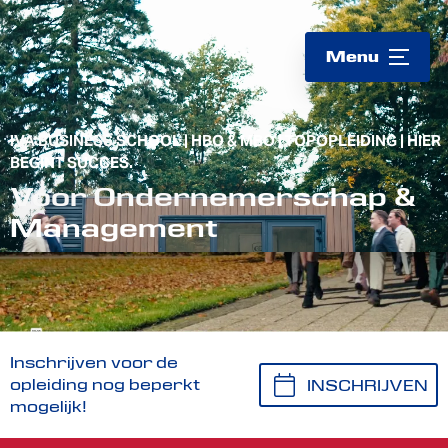
Logo
Menu
IVA BUSINESS SCHOOL | HBO & MBO | TOPOPLEIDING | HIER
BEGINT SUCCES.
Voor Ondernemerschap &
Management
Inschrijven voor de
opleiding nog beperkt
INSCHRIJVEN
mogelijk!