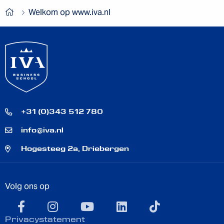
Welkom op www.iva.nl
+31 (0)343 512 780
info@iva.nl
Hogesteeg 2a, Driebergen
Volg ons op
facebook
instagram
youtube
linkedin
TikTok
Privacystatement