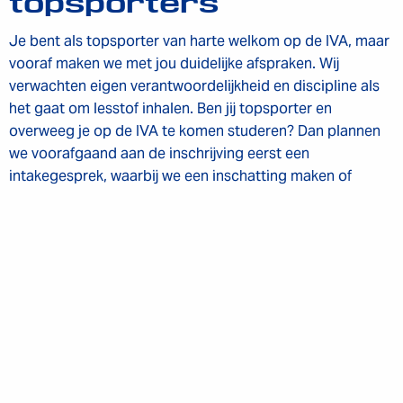
topsporters
Je bent als topsporter van harte welkom op de IVA, maar
vooraf maken we met jou duidelijke afspraken. Wij
verwachten eigen verantwoordelijkheid en discipline als
het gaat om lesstof inhalen. Ben jij topsporter en
Inschrijven voor de
overweeg je op de IVA te komen studeren? Dan plannen
opleiding nog beperkt
INSCHRIJVEN
we voorafgaand aan de inschrijving eerst een
mogelijk!
intakegesprek, waarbij we een inschatting maken of
instroom mogelijk is met het oog op studiesucces.
Ons maatwerk
We denken graag met je mee, want door je topsport kun
je niet overal bij aanwezig zijn. Daarom is er in overleg
veel mogelijk, denk aan:
Dispensatie van lessen
Aanpassingen van inlevermomenten van projecten