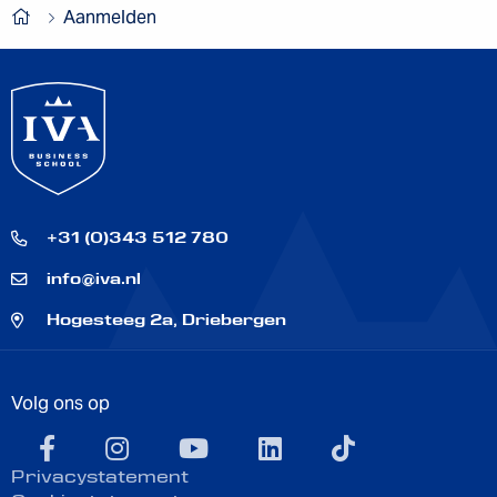
Aanmelden
+31 (0)343 512 780
info@iva.nl
Hogesteeg 2a, Driebergen
Volg ons op
facebook
instagram
youtube
linkedin
TikTok
Privacystatement