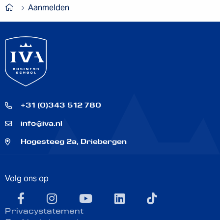
Aanmelden
+31 (0)343 512 780
info@iva.nl
Hogesteeg 2a, Driebergen
Volg ons op
facebook
instagram
youtube
linkedin
TikTok
Privacystatement