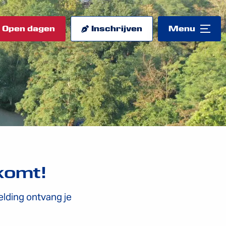
Open dagen
Inschrijven
Menu
komt!
elding ontvang je