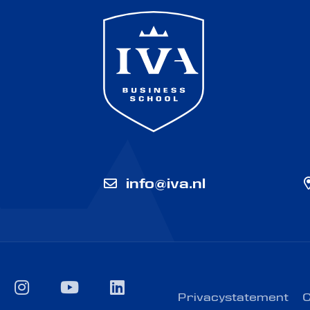
info@iva.nl
cebook
instagram
youtube
linkedin
Privacystatement
C
ikTok