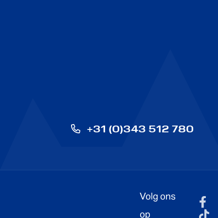
+31 (0)343 512 780
Volg ons
fa
op
T